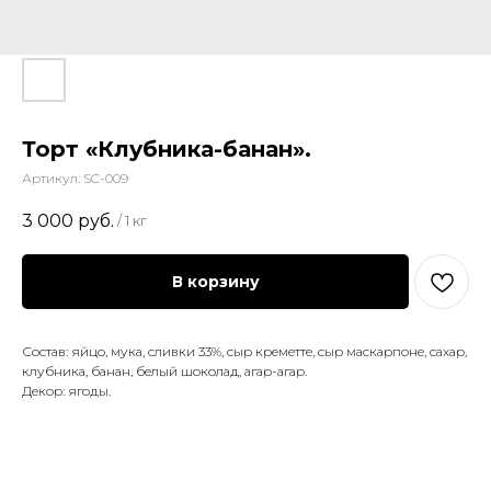
Торт «Клубника-банан».
Артикул:
SC-009
3 000
руб.
/
1 кг
В корзину
Состав: яйцо, мука, сливки 33%, сыр креметте, сыр маскарпоне, сахар,
клубника, банан, белый шоколад, агар-агар.
Декор: ягоды.