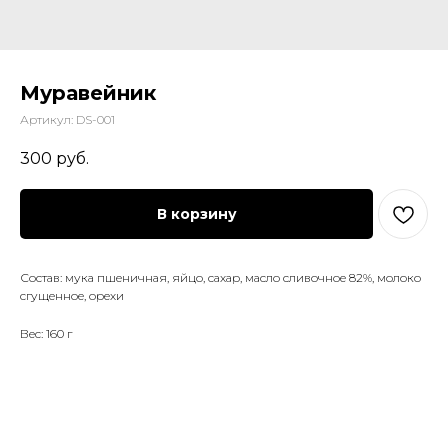
Муравейник
Артикул:
DS-001
300
руб.
В корзину
Состав: мука пшеничная, яйцо, сахар, масло сливочное 82%, молоко
сгущенное, орехи
Вес: 160 г