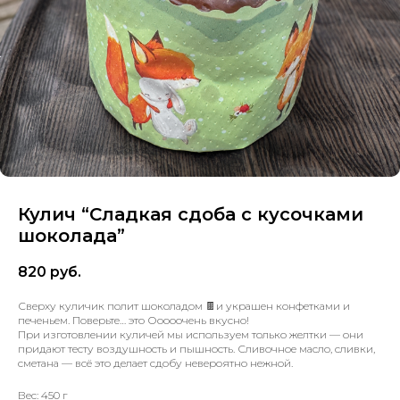
Кулич “Сладкая сдоба с кусочками
шоколада”
820
руб.
Сверху куличик полит шоколадом 🍫и украшен конфетками и
печеньем. Поверьте… это Ооооочень вкусно!
При изготовлении куличей мы используем только желтки — они
придают тесту воздушность и пышность. Сливочное масло, сливки,
сметана — всё это делает сдобу невероятно нежной.
Вес: 450 г